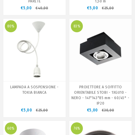
PARETE
1,50 m
€5,00
€5,00
€40,00
€25,00
80%
83%
LAMPADA A SOSPENSIONE -
PROIETTORE A SOFFITTO
TOKIA BIANCA
ORIENTABILE STOBI - 1XGU10 -
NERO - 141*143*85 mm - 60/45° -
IP20
€5,00
€5,00
€25,00
€30,00
60%
76%