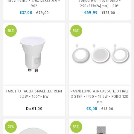
movimento - 170x127x22 MM -
sensore di movimento -
90°
290x215x24[mm] - 90°
€37,00
€59,99
€79,00
€135,00
50%
56%
FARETTO TAGLIA SMALL LED REMI
PANNELLINO A INCASSO LED FIALE
2,2W - 100°- NW
3 STEP - IP20 - 12.5W - FORO 128
mm
Da €1,00
€8,00
€18,00
75%
53%