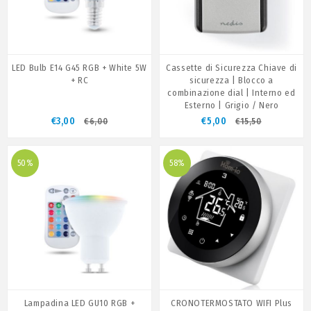
LED Bulb E14 G45 RGB + White 5W
Cassette di Sicurezza Chiave di
+ RC
sicurezza | Blocco a
combinazione dial | Interno ed
Esterno | Grigio / Nero
€3,00
€5,00
€6,00
€15,50
50%
58%
Lampadina LED GU10 RGB +
CRONOTERMOSTATO WIFI Plus