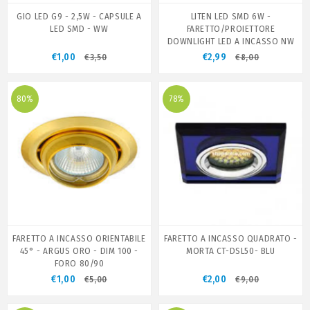
GIO LED G9 - 2,5W - CAPSULE A
LITEN LED SMD 6W -
LED SMD - WW
FARETTO/PROIETTORE
DOWNLIGHT LED A INCASSO NW
€1,00
€2,99
€3,50
€8,00
80%
78%
FARETTO A INCASSO ORIENTABILE
FARETTO A INCASSO QUADRATO -
45° - ARGUS ORO - DIM 100 -
MORTA CT-DSL50- BLU
FORO 80/90
€1,00
€2,00
€5,00
€9,00