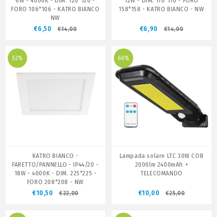
6W - 4000K - DIM. 120*120 -
12W - DIM. 170*170 - FORO
FORO 106*106 - KATRO BIANCO
158*158 - KATRO BIANCO - NW
NW
€6,50
€6,90
€14,00
€14,00
52%
60%
KATRO BIANCO -
Lampada solare LTC 30W COB
FARETTO/PANNELLO - IP44/20 -
2000lm 2400mAh +
18W - 4000K - DIM. 225*225 -
TELECOMANDO
FORO 208*208 - NW
€10,50
€10,00
€22,00
€25,00