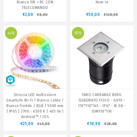
Bianco 5W + RC CON
Hom-io
TELECOMANDO
€3,00
€50,00
€6,00
€120,00
44%
50%
Striscia LED multicolore
FARO CARRABILE BERG
SmartLife Wi-Fi | Bianco caldo /
QUADRATO FISSO - GU10 -
Bianco freddo / RGB | 5000 mm
110*110*145 - IP67 - IK 08 -
| IP65 | 2700 - 6500 K | 405 lm |
DIM110*110
Android™ / IOS
€25,00
€18,90
€45,00
€38,00