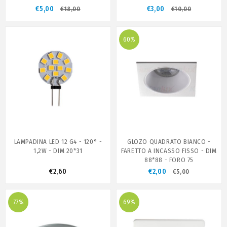
€5,00
€3,00
€18,00
€10,00
60%
LAMPADINA LED 12 G4 - 120° -
GLOZO QUADRATO BIANCO -
1,2W - DIM 20*31
FARETTO A INCASSO FISSO - DIM
88*88 - FORO 75
€2,60
€2,00
€5,00
77%
69%