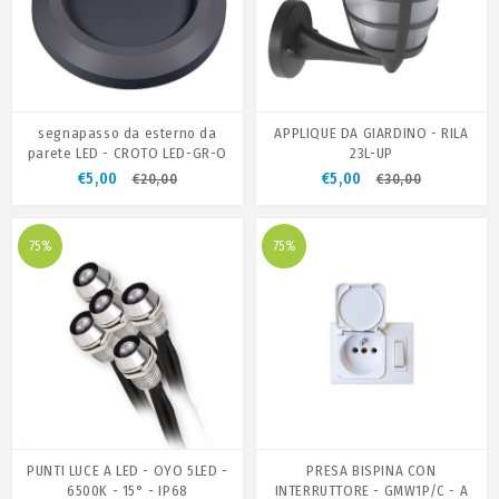
segnapasso da esterno da
APPLIQUE DA GIARDINO - RILA
parete LED - CROTO LED-GR-O
23L-UP
€5,00
€5,00
€20,00
€30,00
75%
75%
PUNTI LUCE A LED - OYO 5LED -
PRESA BISPINA CON
6500K - 15° - IP68
INTERRUTTORE - GMW1P/C - A