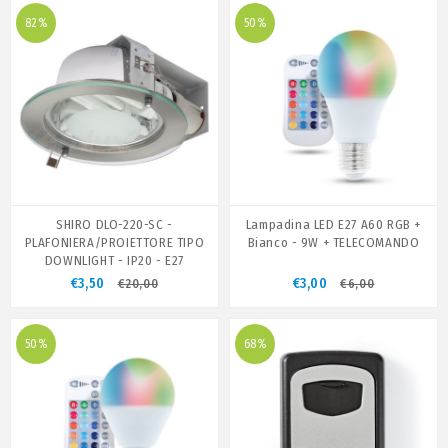
82%
50%
SHIRO DLO-220-SC -
Lampadina LED E27 A60 RGB +
PLAFONIERA/PROIETTORE TIPO
Bianco - 9W + TELECOMANDO
DOWNLIGHT - IP20 - E27
€3,50
€3,00
€20,00
€6,00
50%
68%