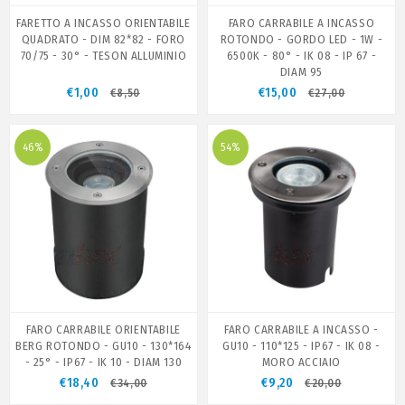
FARETTO A INCASSO ORIENTABILE
FARO CARRABILE A INCASSO
QUADRATO - DIM 82*82 - FORO
ROTONDO - GORDO LED - 1W -
70/75 - 30° - TESON ALLUMINIO
6500K - 80° - IK 08 - IP 67 -
DIAM 95
€1,00
€15,00
€8,50
€27,00
46%
54%
FARO CARRABILE ORIENTABILE
FARO CARRABILE A INCASSO -
BERG ROTONDO - GU10 - 130*164
GU10 - 110*125 - IP67 - IK 08 -
- 25° - IP67 - IK 10 - DIAM 130
MORO ACCIAIO
€18,40
€9,20
€34,00
€20,00