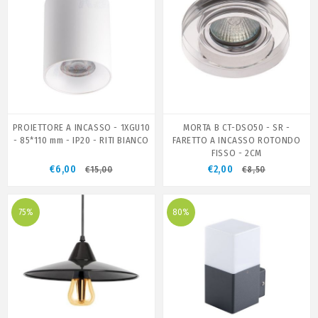
PROIETTORE A INCASSO - 1XGU10
MORTA B CT-DSO50 - SR -
- 85*110 mm - IP20 - RITI BIANCO
FARETTO A INCASSO ROTONDO
FISSO - 2CM
€6,00
€2,00
€15,00
€8,50
75%
80%