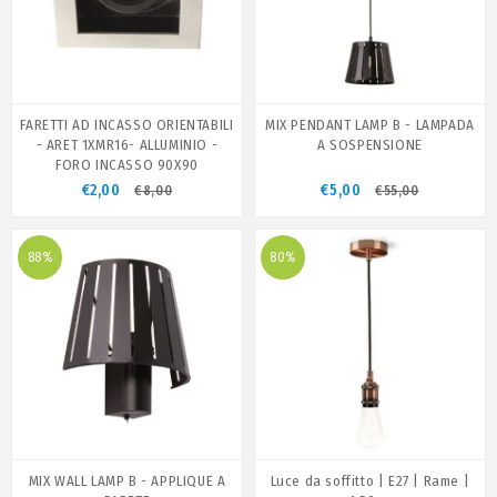
FARETTI AD INCASSO ORIENTABILI
MIX PENDANT LAMP B - LAMPADA
- ARET 1XMR16- ALLUMINIO -
A SOSPENSIONE
FORO INCASSO 90X90
€2,00
€5,00
€8,00
€55,00
88%
80%
MIX WALL LAMP B - APPLIQUE A
Luce da soffitto | E27 | Rame |