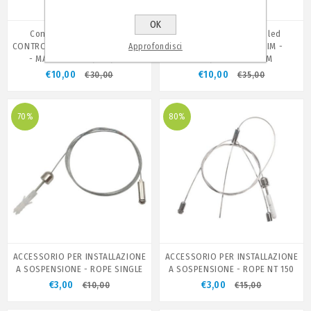
OK
Controller per nastri led
Controller per nastri led
CONTROLLER CCT DIM - 12DC/24V
CONTROLLER RGBW DIM -
Approfondisci
- MAX 30M - CW/NW/WW
12DC/24V - MAX 30M
€10,00
€10,00
€30,00
€35,00
70%
80%
ACCESSORIO PER INSTALLAZIONE
ACCESSORIO PER INSTALLAZIONE
A SOSPENSIONE - ROPE SINGLE
A SOSPENSIONE - ROPE NT 150
€3,00
€3,00
€10,00
€15,00