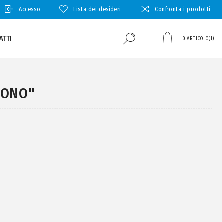
Accesso
Lista dei desideri
Confronta i prodotti
ATTI
0
ARTICOLO(I)
FONO"