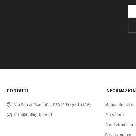
CONTATTI
INFORMAZION
Via Pila ai Piani, 61 - 83040 Frigento (AV)
Mappa del sito
info@ledlightplus.it
Chi siamo
Condizioni di ut
Privacy policy