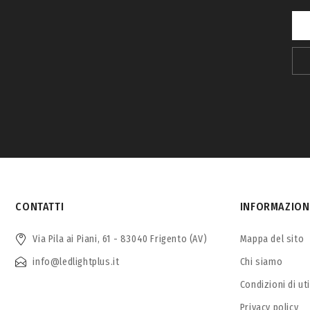
CONTATTI
INFORMAZION
Via Pila ai Piani, 61 - 83040 Frigento (AV)
Mappa del sito
info@ledlightplus.it
Chi siamo
Condizioni di ut
Privacy policy