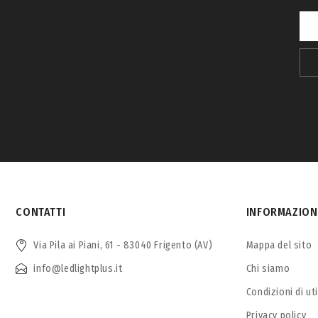
CONTATTI
INFORMAZION
Via Pila ai Piani, 61 - 83040 Frigento (AV)
Mappa del sito
info@ledlightplus.it
Chi siamo
Condizioni di ut
Privacy policy