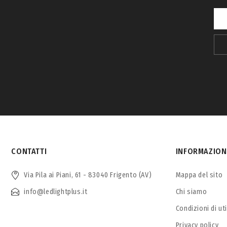
CONTATTI
INFORMAZION
Via Pila ai Piani, 61 - 83040 Frigento (AV)
Mappa del sito
info@ledlightplus.it
Chi siamo
Condizioni di ut
Privacy policy