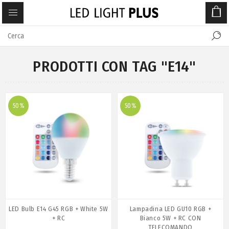
PRODOTTI CON TAG "E14"
50%
50%
LED Bulb E14 G45 RGB + White 5W
Lampadina LED GU10 RGB +
+ RC
Bianco 5W + RC CON
TELECOMANDO