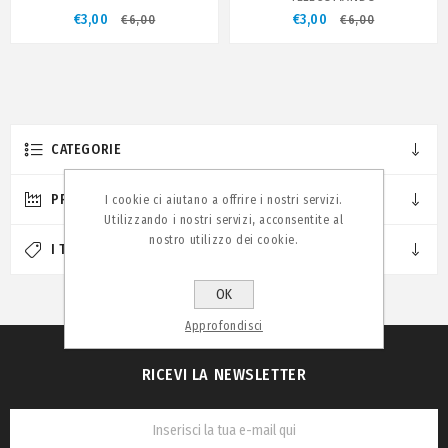
€3,00
€3,00
€6,00
€6,00
CATEGORIE
PRODUTTORI
I cookie ci aiutano a offrire i nostri servizi.
Utilizzando i nostri servizi, acconsentite al
nostro utilizzo dei cookie.
I TAG PIÙ POPOLARI
OK
Approfondisci
RICEVI LA NEWSLETTER