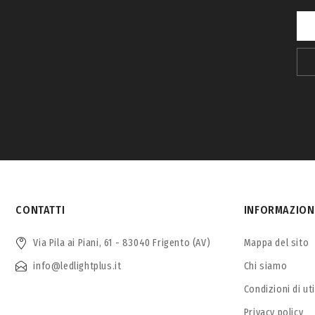
CONTATTI
INFORMAZION
Via Pila ai Piani, 61 - 83040 Frigento (AV)
Mappa del sito
info@ledlightplus.it
Chi siamo
Condizioni di ut
Privacy policy