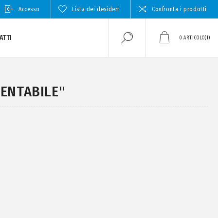
Accesso
Lista dei desideri
Confronta i prodotti
ATTI
0
ARTICOLO(I)
IENTABILE"