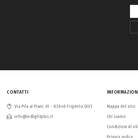
CONTATTI
INFORMAZION
Via Pila ai Piani, 61 - 83040 Frigento (AV)
Mappa del sito
info@ledlightplus.it
Chi siamo
Condizioni di ut
Privacy policy