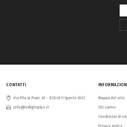
CONTATTI
INFORMAZION
Via Pila ai Piani, 61 - 83040 Frigento (AV)
Mappa del sito
info@ledlightplus.it
Chi siamo
Condizioni di ut
Privacy policy