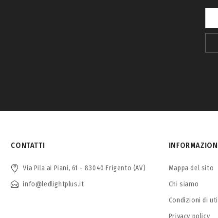
CONTATTI
INFORMAZION
Via Pila ai Piani, 61 - 83040 Frigento (AV)
Mappa del sito
info@ledlightplus.it
Chi siamo
Condizioni di ut
Privacy policy