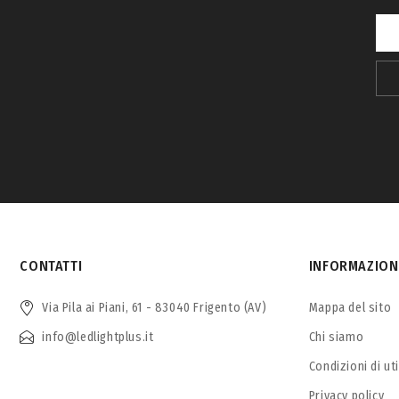
CONTATTI
INFORMAZION
Via Pila ai Piani, 61 - 83040 Frigento (AV)
Mappa del sito
info@ledlightplus.it
Chi siamo
Condizioni di ut
Privacy policy