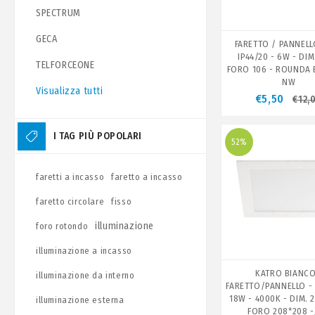
SPECTRUM
GECA
FARETTO / PANNELL
IP44/20 - 6W - DIM
TELFORCEONE
FORO 106 - ROUNDA 
NW
Visualizza tutti
€5,50
€12,
I TAG PIÙ POPOLARI
52%
faretti a incasso
faretto a incasso
faretto circolare
fisso
illuminazione
foro rotondo
illuminazione a incasso
KATRO BIANCO
illuminazione da interno
FARETTO/PANNELLO - 
18W - 4000K - DIM. 2
illuminazione esterna
FORO 208*208 