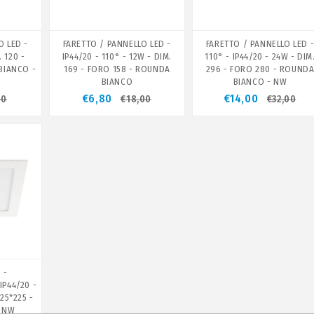
O LED -
FARETTO / PANNELLO LED -
FARETTO / PANNELLO LED 
. 120 -
IP44/20 - 110° - 12W - DIM.
110° - IP44/20 - 24W - DIM
BIANCO -
169 - FORO 158 - ROUNDA
296 - FORO 280 - ROUND
BIANCO
BIANCO - NW
€6,80
€14,00
00
€18,00
€32,00
 -
IP44/20 -
25*225 -
- NW