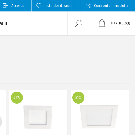
Accesso
Lista dei desideri
Confronta i prodotti
ATTI
0
ARTICOLO(I)
54%
51%