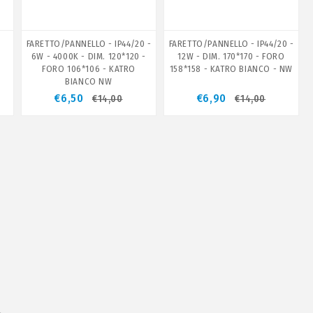
-
FARETTO/PANNELLO - IP44/20 -
FARETTO/PANNELLO - IP44/20 -
.
6W - 4000K - DIM. 120*120 -
12W - DIM. 170*170 - FORO
A
FORO 106*106 - KATRO
158*158 - KATRO BIANCO - NW
BIANCO NW
€6,50
€6,90
€14,00
€14,00