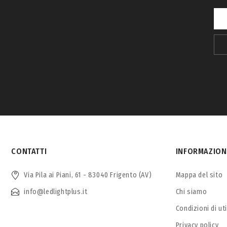
CONTATTI
INFORMAZION
Via Pila ai Piani, 61 - 83040 Frigento (AV)
Mappa del sito
info@ledlightplus.it
Chi siamo
Condizioni di ut
Privacy policy