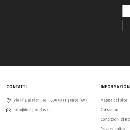
CONTATTI
INFORMAZION
Via Pila ai Piani, 61 - 83040 Frigento (AV)
Mappa del sito
info@ledlightplus.it
Chi siamo
Condizioni di ut
Privacy policy