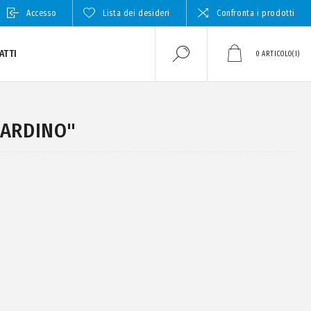
Accesso
Lista dei desideri
Confronta i prodotti
ATTI
0
ARTICOLO(I)
IARDINO"