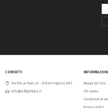
CONTATTI
INFORMAZION
Via Pila ai Piani, 61 - 83040 Frigento (AV)
Mappa del sito
info@ledlightplus.it
Chi siamo
Condizioni di ut
Privacy policy