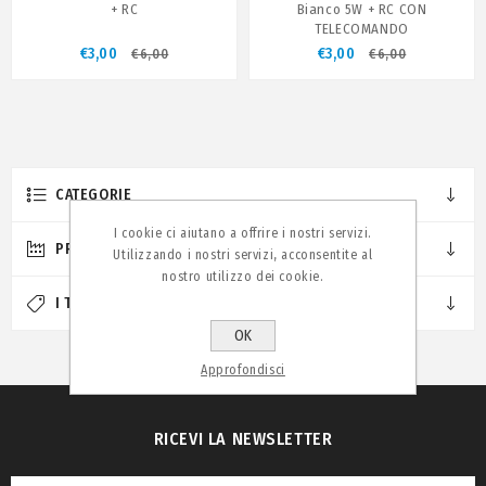
+ RC
Bianco 5W + RC CON
TELECOMANDO
€3,00
€3,00
€6,00
€6,00
CATEGORIE
I cookie ci aiutano a offrire i nostri servizi.
PRODUTTORI
Utilizzando i nostri servizi, acconsentite al
nostro utilizzo dei cookie.
I TAG PIÙ POPOLARI
OK
Approfondisci
RICEVI LA NEWSLETTER