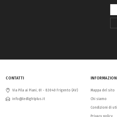
CONTATTI
INFORMAZION
Via Pila ai Piani, 61 - 83040 Frigento (AV)
Mappa del sito
info@ledlightplus.it
Chi siamo
Condizioni di ut
Privacy policy