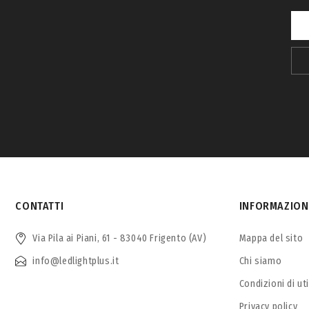
CONTATTI
INFORMAZION
Via Pila ai Piani, 61 - 83040 Frigento (AV)
Mappa del sito
info@ledlightplus.it
Chi siamo
Condizioni di ut
Privacy policy