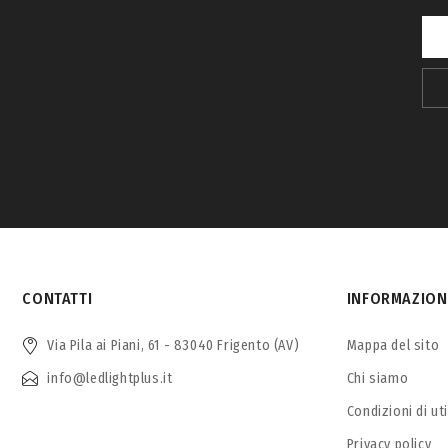
CONTATTI
INFORMAZION
Via Pila ai Piani, 61 - 83040 Frigento (AV)
Mappa del sito
info@ledlightplus.it
Chi siamo
Condizioni di ut
Privacy policy