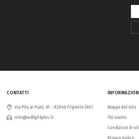
CONTATTI
INFORMAZION
Via Pila ai Piani, 61 - 83040 Frigento (AV)
Mappa del sito
info@ledlightplus.it
Chi siamo
Condizioni di ut
Privacy policy