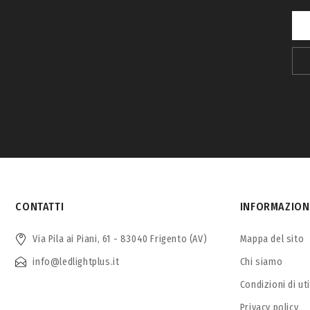
CONTATTI
INFORMAZION
Via Pila ai Piani, 61 - 83040 Frigento (AV)
Mappa del sito
info@ledlightplus.it
Chi siamo
Condizioni di ut
Privacy policy