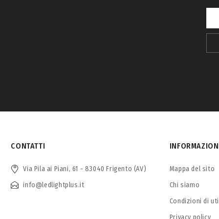
CONTATTI
INFORMAZION
Via Pila ai Piani, 61 - 83040 Frigento (AV)
Mappa del sito
info@ledlightplus.it
Chi siamo
Condizioni di ut
Privacy policy