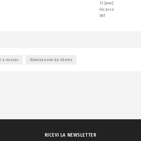
73 [mm]
Incasso
INT
ti a incasso
illuminazione da interno
RICEVI LA NEWSLETTER