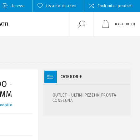
Accesso
Lista dei desideri
Confronta i prodotti
ATTI
0
ARTICOLO(I)
CATEGORIE
DO -
 MM
OUTLET - ULTIMI PEZZI IN PRONTA
CONSEGNA
rodotto