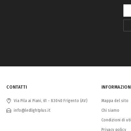
CONTATTI
INFORMAZION
Via Pila ai Piani, 61 - 83040 Frigento (AV)
Mappa del sito
info@ledlightplus.it
Chi siamo
Condizioni di ut
Privacy policy