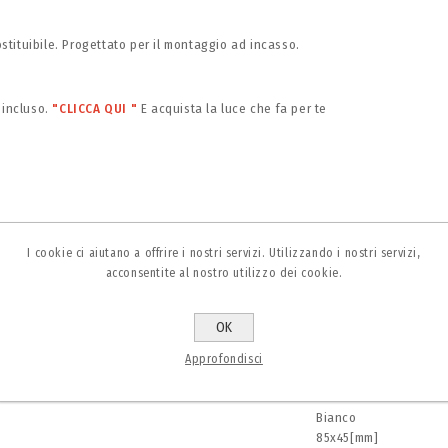
stituibile. Progettato per il montaggio ad incasso.
incluso.
"CLICCA QUI "
E acquista la luce che fa per te
Valore
I cookie ci aiutano a offrire i nostri servizi. Utilizzando i nostri servizi,
250 V
acconsentite al nostro utilizzo dei cookie.
II
NO
-20/+40°C
OK
17000
ALLUMINIO
Approfondisci
GU10
IP20
Bianco
85x45[mm]