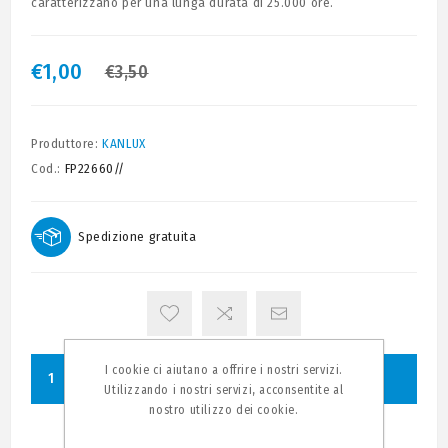
caratterizzano per una lunga durata di 25.000 ore.
€1,00
€3,50
Produttore:
KANLUX
Cod.:
FP22660//
Spedizione gratuita
I cookie ci aiutano a offrire i nostri servizi.
ACQUISTA
Utilizzando i nostri servizi, acconsentite al
nostro utilizzo dei cookie.