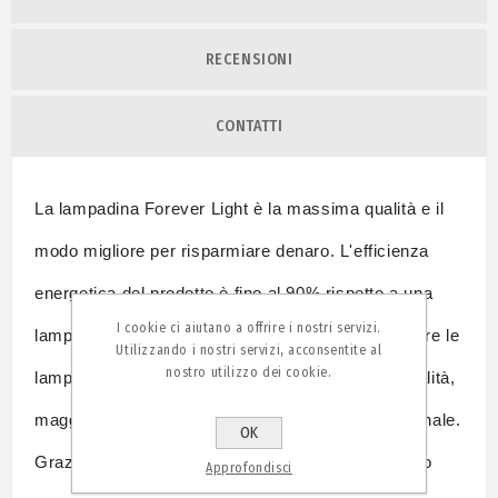
RECENSIONI
CONTATTI
La lampadina Forever Light è la massima qualità e il
modo migliore per risparmiare denaro. L'efficienza
energetica del prodotto è fino al 90% rispetto a una
I cookie ci aiutano a offrire i nostri servizi.
lampadina tradizionale. Ti dimenticherai di sostituire le
Utilizzando i nostri servizi, acconsentite al
nostro utilizzo dei cookie.
lampadine: maggiore durata, alta resistenza e qualità,
maggiore durata rispetto a una lampadina tradizionale.
OK
Grazie alle ultime soluzioni tecnologiche possiamo
Approfondisci