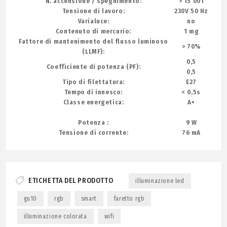
N. accensione / spegnimento:
> 15 001
Tensione di lavoro:
230V 50 Hz
Varialuce:
no
Contenuto di mercurio:
1 mg
Fattore di mantenimento del flusso luminoso
> 70%
(LLMF):
0,5
Coefficiente di potenza (PF):
0,5
Tipo di filettatura:
E27
Tempo di innesco:
< 0,5s
Classe energetica:
A+
Potenza :
9 W
Tensione di corrente:
76 mA
ETICHETTA DEL PRODOTTO
illuminazione led
gu10
rgb
smart
faretto rgb
illuminazione colorata
wifi