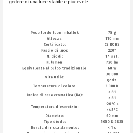
godere di una luce stabile e piacevole.
Peso lordo (con imballo):
75 g
Altezza:
110 mm
Certificato:
CE ROHS
Fascio di luce:
220°
N. diodi:
14 szt.
N. lumen:
720 lm
Equivalente al bulbo tradizionale:
60 W
30 000
Vita utile:
godz.
Temperatura di colore:
3 000 K
> 81
Indice di resa cromatica (Ra):
> 81
-20°C a
Temperatura d’esercizio:
+45°C
Diametro:
60 mm
Tipo diodo:
5050 & 2835
Durata di riscaldamento:
< 1 s