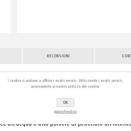
RECENSIONI
CONT
di di tipo downlight studiati per gli interni.
I cookie ci aiutano a offrire i nostri servizi. Utilizzando i nostri servizi,
acconsentite al nostro utilizzo dei cookie.
co con la luce ottenuta grazie all’impiego della t
OK
Approfondisci
ce all’acqua e alla polvere di penetrare all’intern