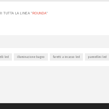
I TUTTA LA LINEA "
ROUNDA
"
lli led
illuminazione bagno
faretti a incasso led
pannellini led