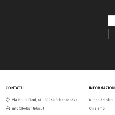
CONTATTI
INFORMAZION
Via Pila ai Piani, 61 - 83040 Frigento (AV)
Mappa del sito
info@ledlightplus.it
Chi siamo