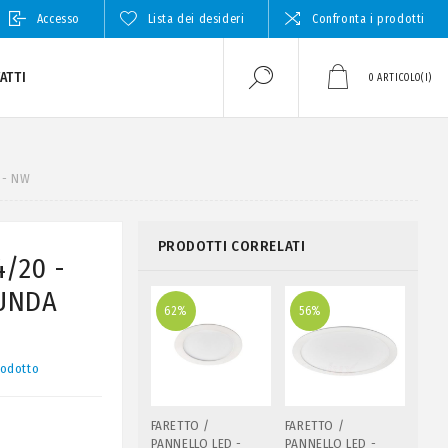
Accesso
Lista dei desideri
Confronta i prodotti
ATTI
0
ARTICOLO(I)
 - NW
PRODOTTI CORRELATI
4/20 -
OUNDA
62%
56%
rodotto
FARETTO /
FARETTO /
PANNELLO LED -
PANNELLO LED -